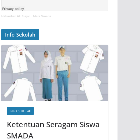
Rahardian Al Rosyid
·
Mars Smada
Info Sekolah
INFO SEKOLAH
Ketentuan Seragam Siswa
SMADA