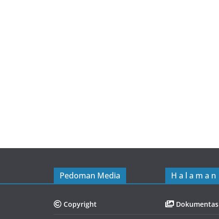
Watch Video ...
SMADA Ramadhan Festival
2026
Pedoman Media
H a l a m a n
Copyright
Dokumentas