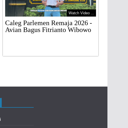
Watch Video ...
Caleg Parlemen Remaja 2026 -
Avian Bagus Fitrianto Wibowo
Gerakan
Lumaja
i