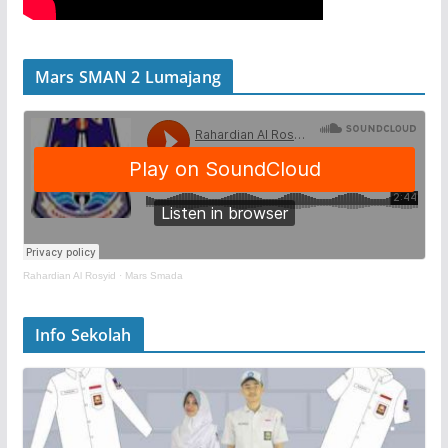
Mars SMAN 2 Lumajang
Rahardian Al Rosyid
·
Mars Smada
Info Sekolah