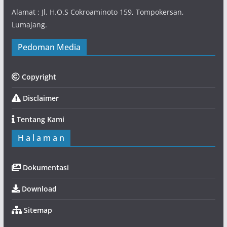
Alamat : Jl. H.O.S Cokroaminoto 159, Tompokersan,
Lumajang.
Pedoman Media
Copyright
Disclaimer
Tentang Kami
H a l a m a n
Dokumentasi
Download
Sitemap