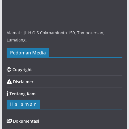
Alamat : Jl. H.O.S Cokroaminoto 159, Tompokersan,
Lumajang.
Pedoman Media
Copyright
Disclaimer
Tentang Kami
H a l a m a n
Dokumentasi