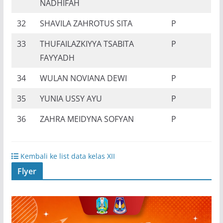
NADHIFAH
32
SHAVILA ZAHROTUS SITA
P
33
THUFAILAZKIYYA TSABITA
P
FAYYADH
34
WULAN NOVIANA DEWI
P
35
YUNIA USSY AYU
P
36
ZAHRA MEIDYNA SOFYAN
P
Kembali ke list data kelas XII
Flyer