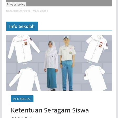
Rahardian Al Rosyid
·
Mars Smada
Info Sekolah
INFO SEKOLAH
Ketentuan Seragam Siswa