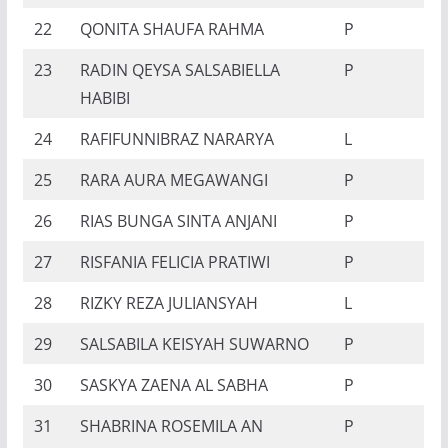
22
QONITA SHAUFA RAHMA
P
23
RADIN QEYSA SALSABIELLA
P
HABIBI
24
RAFIFUNNIBRAZ NARARYA
L
25
RARA AURA MEGAWANGI
P
26
RIAS BUNGA SINTA ANJANI
P
27
RISFANIA FELICIA PRATIWI
P
28
RIZKY REZA JULIANSYAH
L
29
SALSABILA KEISYAH SUWARNO
P
30
SASKYA ZAENA AL SABHA
P
31
SHABRINA ROSEMILA AN
P