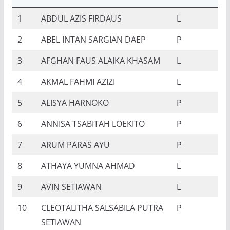
1
ABDUL AZIS FIRDAUS
L
2
ABEL INTAN SARGIAN DAEP
P
3
AFGHAN FAUS ALAIKA KHASAM
L
4
AKMAL FAHMI AZIZI
L
5
ALISYA HARNOKO
P
6
ANNISA TSABITAH LOEKITO
P
7
ARUM PARAS AYU
P
8
ATHAYA YUMNA AHMAD
L
9
AVIN SETIAWAN
L
10
CLEOTALITHA SALSABILA PUTRA
P
SETIAWAN