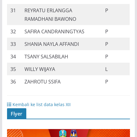
31
REYRATU ERLANGGA
P
RAMADHANI BAWONO
32
SAFIRA CANDRANINGTYAS
P
33
SHANIA NAYLA AFFANDI
P
34
TSANY SALSABILAH
P
35
WILLY WIJAYA
L
36
ZAHROTU SSIFA
P
Kembali ke list data kelas XII
Flyer