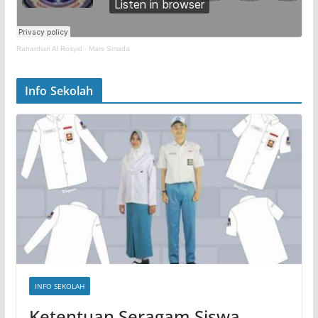
Rahardian Al Rosyid
·
Mars Smada
Info Sekolah
INFO SEKOLAH
Ketentuan Seragam Siswa