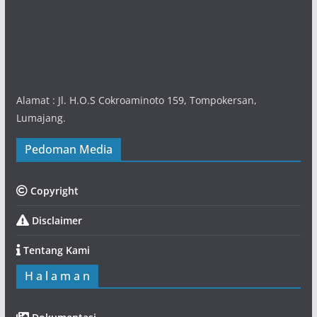
Alamat : Jl. H.O.S Cokroaminoto 159, Tompokersan,
Lumajang.
Pedoman Media
Copyright
Disclaimer
Tentang Kami
H a l a m a n