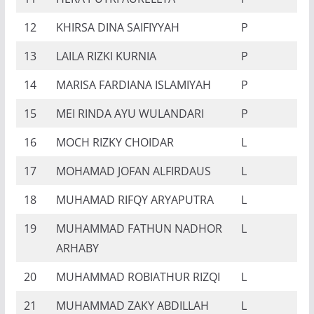
12
KHIRSA DINA SAIFIYYAH
P
13
LAILA RIZKI KURNIA
P
14
MARISA FARDIANA ISLAMIYAH
P
15
MEI RINDA AYU WULANDARI
P
16
MOCH RIZKY CHOIDAR
L
17
MOHAMAD JOFAN ALFIRDAUS
L
18
MUHAMAD RIFQY ARYAPUTRA
L
19
MUHAMMAD FATHUN NADHOR
L
ARHABY
20
MUHAMMAD ROBIATHUR RIZQI
L
21
MUHAMMAD ZAKY ABDILLAH
L