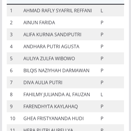
1
AHMAD RAFLY SYAFRIL REFFANI
L
2
AINUN FARIDA
P
3
ALIFA KURNIA SANDIPUTRI
P
4
ANDHARA PUTRI AGUSTA
P
5
AULIYA ZULFA WIBOWO
P
6
BILQIS NAZIYHAH DARMAWAN
P
7
DIVA AULIA PUTRI
P
8
FAHILMY JULIANDA AL FAUZAN
L
9
FARENDHYTA KAYLAHAQ
P
10
GHEA FRISTYANANDA HUDI
P
11
HERA PUTRI AURELLYA
P