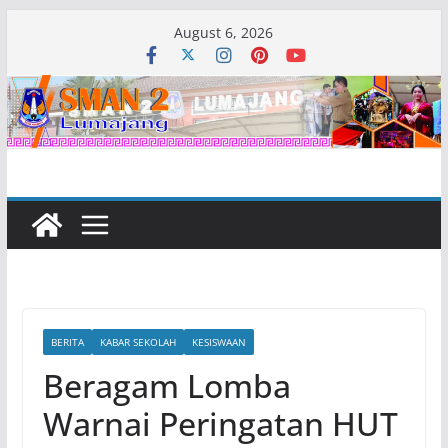
Skip
August 6, 2026
to
content
BERITA
KABAR SEKOLAH
KESISWAAN
Beragam Lomba
Warnai Peringatan HUT