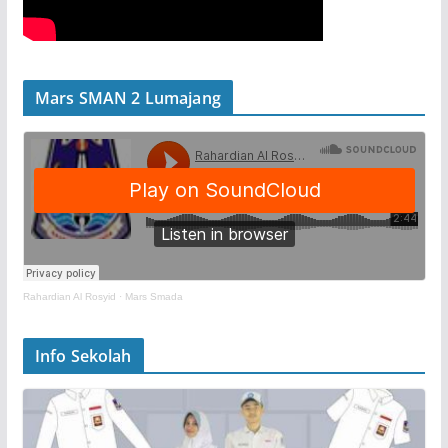
Mars SMAN 2 Lumajang
Rahardian Al Rosyid
·
Mars Smada
Info Sekolah