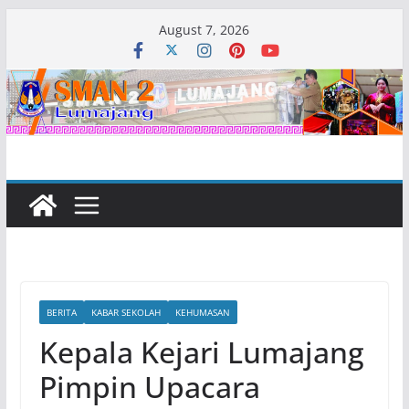
Skip
August 7, 2026
to
content
BERITA
KABAR SEKOLAH
KEHUMASAN
Kepala Kejari Lumajang
Pimpin Upacara