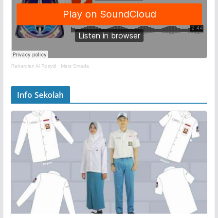
Rahardian Al Rosyid
·
Mars Smada
Info Sekolah