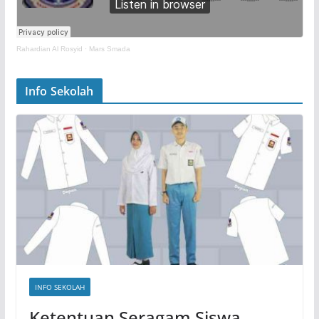
Rahardian Al Rosyid
·
Mars Smada
Info Sekolah
INFO SEKOLAH
Ketentuan Seragam Siswa