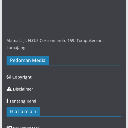
Alamat : Jl. H.O.S Cokroaminoto 159, Tompokersan,
Lumajang.
Pedoman Media
Copyright
Disclaimer
Tentang Kami
H a l a m a n