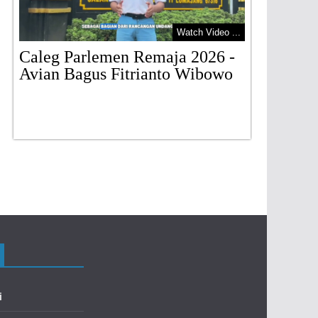
Watch Video ...
Caleg Parlemen Remaja 2026 -
Avian Bagus Fitrianto Wibowo
Geraka
Lumaj
i