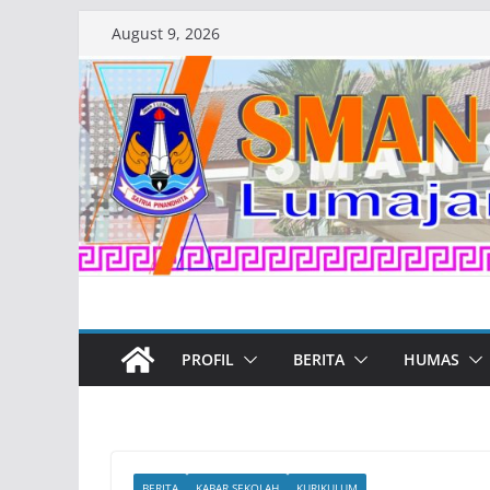
Skip
August 9, 2026
to
content
PROFIL
BERITA
HUMAS
BERITA
KABAR SEKOLAH
KURIKULUM