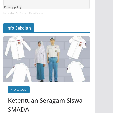
Rahardian Al Rosyid
·
Mars Smada
Info Sekolah
INFO SEKOLAH
Ketentuan Seragam Siswa
SMADA