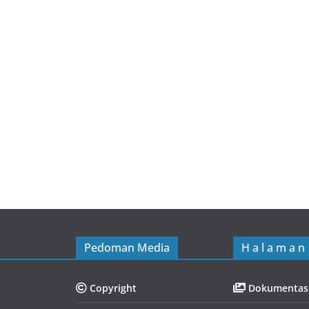
Watch Video ...
SMADA Ramadhan Festival
2026
Pedoman Media
H a l a m a n
Copyright
Dokumentas