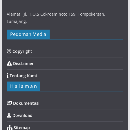
Alamat : Jl. H.O.S Cokroaminoto 159, Tompokersan,
Lumajang.
Pedoman Media
Copyright
Disclaimer
Tentang Kami
H a l a m a n
Dokumentasi
Download
Sitemap