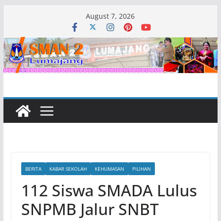
Skip
August 7, 2026
to
content
BERITA
KABAR SEKOLAH
KEHUMASAN
PILIHAN
112 Siswa SMADA Lulus
SNPMB Jalur SNBT