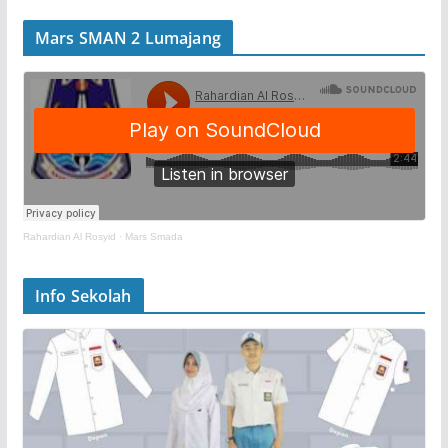
Mars SMAN 2 Lumajang
Rahardian Al Rosyid
·
Mars Smada
Info Sekolah