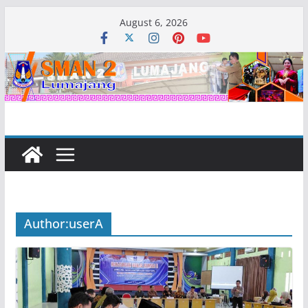
Skip
August 6, 2026
to
content
Author:
userA