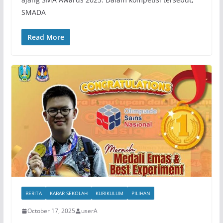
SMADA
Read More
BERITA
KABAR SEKOLAH
KURIKULUM
PILIHAN
October 17, 2025
userA