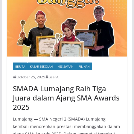
BERITA
KABAR SEKOLAH
KESISWAAN
PILIHAN
October 25, 2025
userA
SMADA Lumajang Raih Tiga
Juara dalam Ajang SMA Awards
2025
Lumajang — SMA Negeri 2 (SMADA) Lumajang
kembali menorehkan prestasi membanggakan dalam
ajang SMA Awards 2025. Dalam kompetisi tersebut,