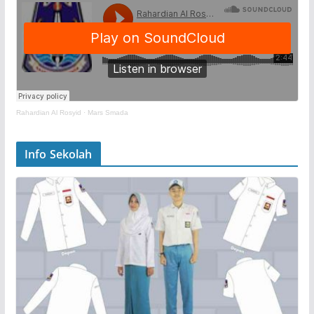
Rahardian Al Rosyid
·
Mars Smada
Info Sekolah