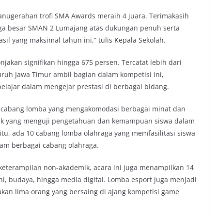
nugerahan trofi SMA Awards meraih 4 juara. Terimakasih
ga besar SMAN 2 Lumajang atas dukungan penuh serta
l yang maksimal tahun ini,” tulis Kepala Sekolah.
njakan signifikan hingga 675 persen. Tercatat lebih dari
uruh Jawa Timur ambil bagian dalam kompetisi ini,
lajar dalam mengejar prestasi di berbagai bidang.
abang lomba yang mengakomodasi berbagai minat dan
mik yang menguji pengetahuan dan kemampuan siswa dalam
 itu, ada 10 cabang lomba olahraga yang memfasilitasi siswa
lam berbagai cabang olahraga.
n keterampilan non-akademik, acara ini juga menampilkan 14
, budaya, hingga media digital. Lomba esport juga menjadi
akan lima orang yang bersaing di ajang kompetisi game