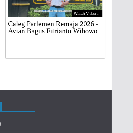
Watch Video ...
Caleg Parlemen Remaja 2026 -
Avian Bagus Fitrianto Wibowo
Geraka
Lumaj
i