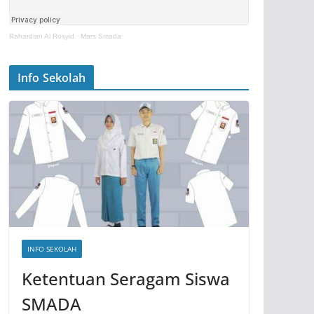
Rahardian Al Rosyid
·
Mars Smada
Info Sekolah
INFO SEKOLAH
Ketentuan Seragam Siswa
SMADA