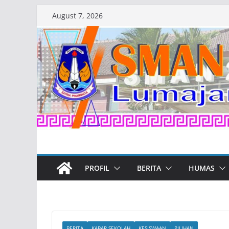
Skip
August 7, 2026
to
content
PROFIL
BERITA
HUMAS
BERITA
KABAR SEKOLAH
KESISWAAN
PILIHAN