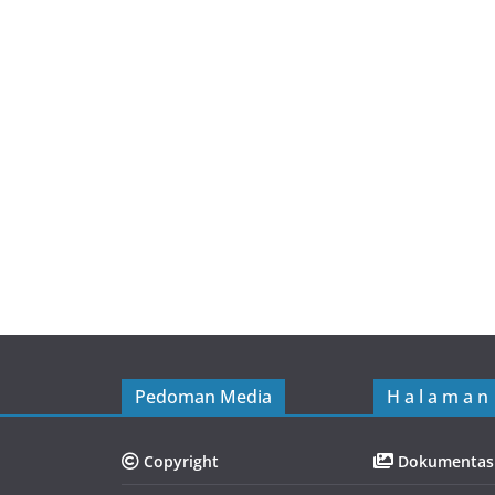
Watch Video ...
SMADA Ramadhan Festival
2026
Pedoman Media
H a l a m a n
Copyright
Dokumentas